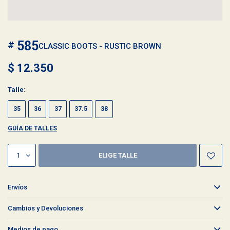
585
CLASSIC BOOTS - RUSTIC BROWN
$
12.350
Talle:
35
36
37
37.5
38
GUÍA DE TALLES
1
ELIGE TALLE
Envíos
Cambios y Devoluciones
Medios de pago