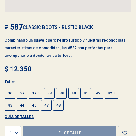
587
CLASSIC BOOTS - RUSTIC BLACK
Combinando un suave cuero negro rústico y nuestras reconocidas
características de comodidad, las #587 son perfectas para
acompañarte a donde la vida te lleve.
$
12.350
Talle:
36
37
37.5
38
39
40
41
42
42.5
43
44
45
47
48
GUÍA DE TALLES
1
ELIGE TALLE